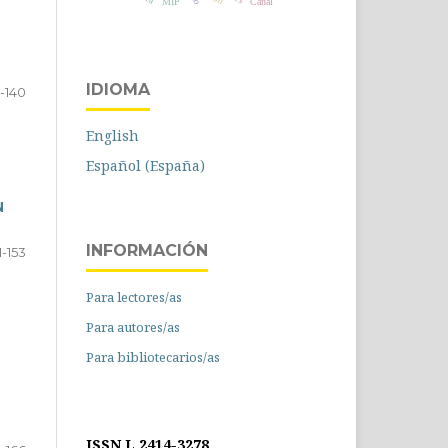
MIP
Canal
IDIOMA
-140
English
Español (España)
N
INFORMACIÓN
1-153
Para lectores/as
Para autores/as
Para bibliotecarios/as
ISSN L 2414-3278