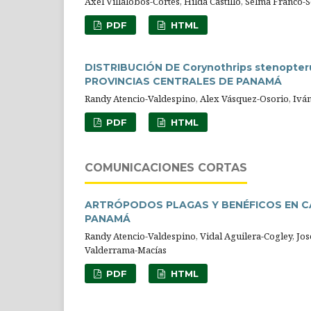
Axel Villalobos-Cortés, Hilda Castillo, Selma Franco-
PDF
HTML
DISTRIBUCIÓN DE Corynothrips stenopter
PROVINCIAS CENTRALES DE PANAMÁ
Randy Atencio-Valdespino, Alex Vásquez-Osorio, Ivá
PDF
HTML
COMUNICACIONES CORTAS
ARTRÓPODOS PLAGAS Y BENÉFICOS EN C
PANAMÁ
Randy Atencio-Valdespino, Vidal Aguilera-Cogley, Jo
Valderrama-Macías
PDF
HTML