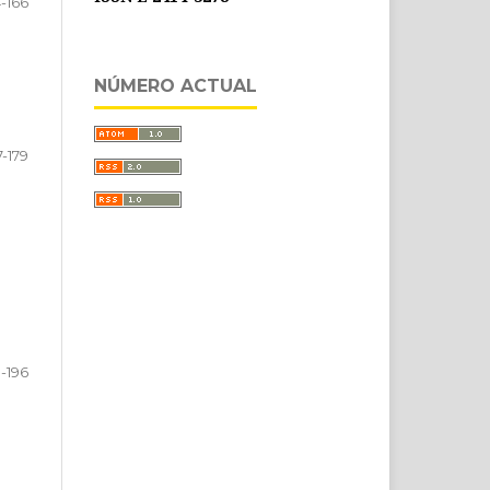
4-166
NÚMERO ACTUAL
7-179
-196