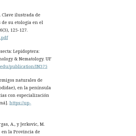
. Clave ilustrada de
 de su etología en el
6(3), 125-127.
.pdf
nsecta: Lepidoptera:
omology & Nematology. UF
fl.edu/publication/IN375
enemigos naturales de
odidae), en la península
ias con especialización
amá].
https://up-
rgas, A., y Jerkovic, M.
 en la Provincia de