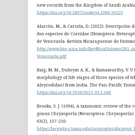
new records from the Kingdom of Saudi Arabia.
https://doi.org/10.3897/zookeys.1006.59123
Alarcón, M., & Carzola, D. (2022). Descripción d
dos especies de Coreidae (Hemiptera: Heteropt
de Venezuela. Revista Nicaraguense de Entomol
http://www.bio-nica.info/RevNicaEntomo/281-
Venezuela.pdf
Baig, M. M., Dubeym A. K., & Ramamurthy, V. V. 
morphology of life stages of three species of w
Aleyrodidae) from India. The Pan-Pacific Entomo
https://doi.org/10.3956/2015-91.2.168
Brooks, S. J. (1994). A taxonomic review of th
genus Chrysoperla (Neuroptera: Chrysoperla). Bul
63(2), 137-210.
https://lacewing.tamu.edu/neuropterida/neur_