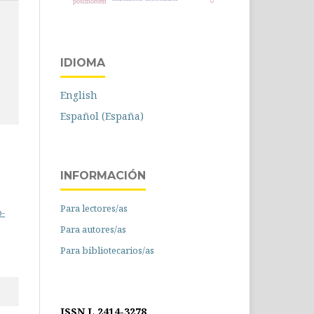
postmortem
IDIOMA
English
Español (España)
INFORMACIÓN
Para lectores/as
o-
Para autores/as
Para bibliotecarios/as
ISSN L 2414-3278