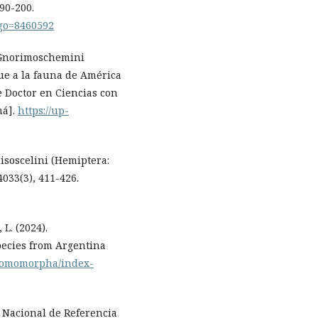
90-200.
digo=8460592
u Gnorimoschemini
que a la fauna de América
e Doctor en Ciencias con
má].
https://up-
Anisoscelini (Hemiptera:
4033(3), 411-426.
 L. (2024).
ecies from Argentina
tatomomorpha/index-
 Nacional de Referencia