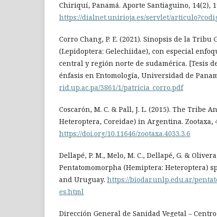
Chiriquí, Panamá. Aporte Santiaguino, 14(2), 1
https://dialnet.unirioja.es/servlet/articulo?co
Corro Chang, P. E. (2021). Sinopsis de la Trib
(Lepidoptera: Gelechiidae), con especial enfo
central y región norte de sudamérica. [Tesis d
énfasis en Entomología, Universidad de Pana
rid.up.ac.pa/3861/1/patricia_corro.pdf
Coscarón, M. C. & Pall, J. L. (2015). The Tribe 
Heteroptera, Coreidae) in Argentina. Zootaxa, 
https://doi.org/10.11646/zootaxa.4033.3.6
Dellapé, P. M., Melo, M. C., Dellapé, G. & Olivera,
Pentatomomorpha (Hemiptera: Heteroptera) sp
and Uruguay.
https://biodar.unlp.edu.ar/pen
es.html
Dirección General de Sanidad Vegetal – Centro