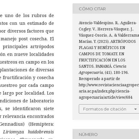
CÓMO CITAR
ye uno de los rubros de
ntos con un estimado de
Atencio-Valdespino, R., Aguilera-
Cogley, V., Herrera-Vásquez, J.,
or diversos factores que
Vásquez-Osorio, A., & Valderrama
 manejo post cosecha. El
Macías, Y. (2025). ARTRÓPODOS
 principales artrópodos
PLAGAS Y BENÉFICOS EN
ión en nueve localidades
CAMPOS DE TOMATE EN
FRUCTIFICACIÓN EN LOS
muestreos en campo en los
SANTOS, PANAMÁ.
Ciencia
 plantaciones de diversas
Agropecuaria
, (41), 180-196.
 fructificación y cosecha
Recuperado a partir de
 muestreo por cada campo
http://www.revistacienciaagropec
aria.ac.pa/index.php/ciencia-
 largo por localidad. Los
agropecuaria/article/view/684
ndiciones de laboratorio
, se identificaron siete
Formatos de citación
or relevancia encontrados
ennadius) (Hemiptera:
as
Liriomyza huidobrensis
NÚMERO