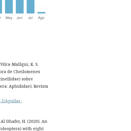
Vilca-Mallqui, K. S.
dora de Cheilomenes
cinellidae) sobre
ra: Aphididae). Revista
-2/Aguilar-
& Al Dhafer, H. (2020). An
Coleoptera) with eight