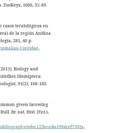
 ZooKeys, 1006, 35-89.
e casos teratológicos en
era) de la región Andina
ogía, 281, 40 p.
Anomalias-Coreidae-
(2015). Biology and
hiteflies (Hemiptera:
logist, 91(2), 168-183.
e common green lacewing
l. Br. nat. Hist. (Ent.),
bibliography/edoc12/brooks1994ref7592s-