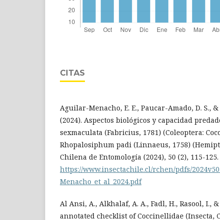
CITAS
Aguilar-Menacho, E. E., Paucar-Amado, D. S., & 
(2024). Aspectos biológicos y capacidad preda
sexmaculata (Fabricius, 1781) (Coleoptera: Coc
Rhopalosiphum padi (Linnaeus, 1758) (Hemipte
Chilena de Entomología (2024), 50 (2), 115-125.
https://www.insectachile.cl/rchen/pdfs/2024v50
Menacho_et_al_2024.pdf
Al Ansi, A., Alkhalaf, A. A., Fadl, H., Rasool, I., 
annotated checklist of Coccinellidae (Insecta, 