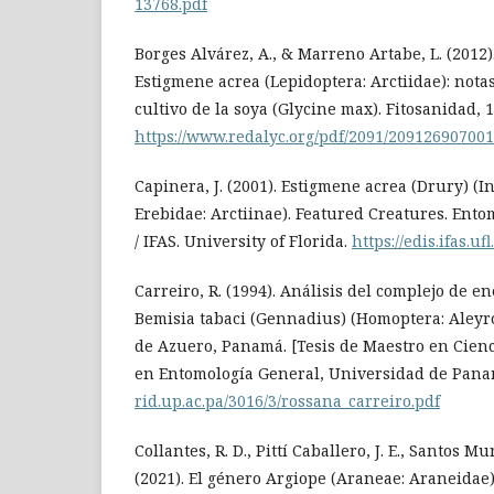
13768.pdf
Borges Alvárez, A., & Marreno Artabe, L. (2012)
Estigmene acrea (Lepidoptera: Arctiidae): notas
cultivo de la soya (Glycine max). Fitosanidad, 1
https://www.redalyc.org/pdf/2091/209126907001
Capinera, J. (2001). Estigmene acrea (Drury) (I
Erebidae: Arctiinae). Featured Creatures. Ent
/ IFAS. University of Florida.
https://edis.ifas.u
Carreiro, R. (1994). Análisis del complejo de 
Bemisia tabaci (Gennadius) (Homoptera: Aleyr
de Azuero, Panamá. [Tesis de Maestro en Cienc
en Entomología General, Universidad de Pan
rid.up.ac.pa/3016/3/rossana_carreiro.pdf
Collantes, R. D., Pittí Caballero, J. E., Santos Mu
(2021). El género Argiope (Araneae: Araneidae)