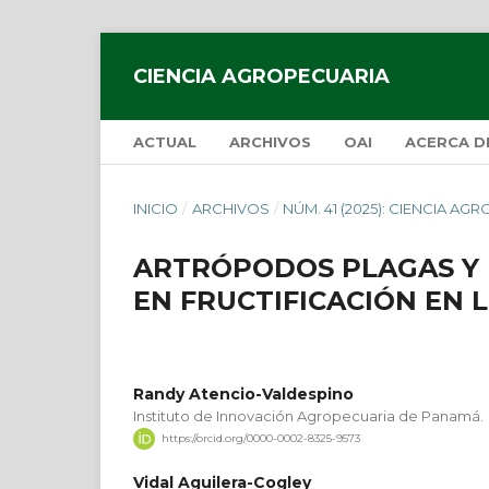
CIENCIA AGROPECUARIA
ACTUAL
ARCHIVOS
OAI
ACERCA 
INICIO
/
ARCHIVOS
/
NÚM. 41 (2025): CIENCIA AG
ARTRÓPODOS PLAGAS Y 
EN FRUCTIFICACIÓN EN 
Randy Atencio-Valdespino
Instituto de Innovación Agropecuaria de Panamá.
https://orcid.org/0000-0002-8325-9573
Vidal Aguilera-Cogley