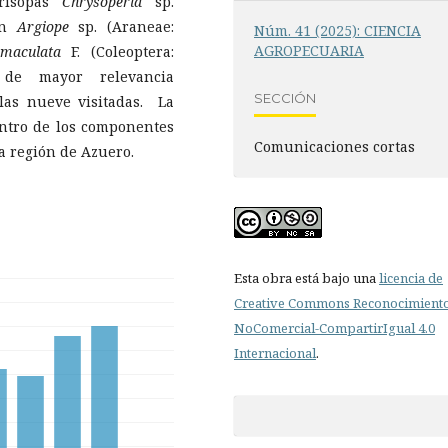
crisopas
Chrysoperla
sp.
dín
Argiope
sp. (Araneae:
Núm. 41 (2025): CIENCIA
AGROPECUARIA
xmaculata
F. (Coleoptera:
s de mayor relevancia
SECCIÓN
las nueve visitadas. La
ntro de los componentes
Comunicaciones cortas
a región de Azuero.
Esta obra está bajo una
licencia de
Creative Commons Reconocimient
NoComercial-CompartirIgual 4.0
Internacional
.