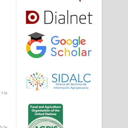
1-14
15-24