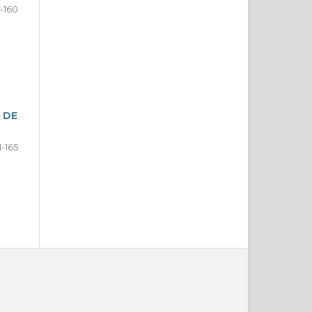
7-160
 DE
1-165