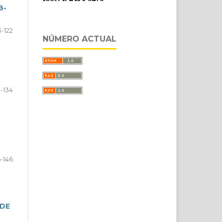
B-
3-122
NÚMERO ACTUAL
3-134
5-146
 DE