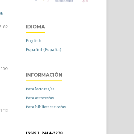
biofortificación
QPM
sa
IDIOMA
3-82
English
Español (España)
-100
INFORMACIÓN
Para lectores/as
Para autores/as
Para bibliotecarios/as
1-112
ISSN L 2414-3278