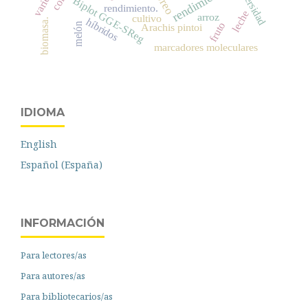
rendimiento
Biplot GGE-SReg
rendimiento.
leche
arroz
cultivo
híbridos
biomasa.
fruto
melón
Arachis pintoi
marcadores moleculares
IDIOMA
English
Español (España)
INFORMACIÓN
Para lectores/as
Para autores/as
Para bibliotecarios/as