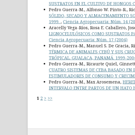
SUSTRATOS EN EL CULTIVO DE HONGOS C
Pedro Guerra-M., Alfonso W. Pinto-R., Ri
SÓLIDO, SECADO Y ALMACENAMIENTO SO
1999.
,
Ciencia Agropecuaria: Núm. 14 (2
Aracelly Vega-Ríos, Rosa E. Caballero, Jo
LIGNOCELULÓSICOS COMO SUSTRATOS PARA
Ciencia Agropecuaria: Núm. 17 (2004)
Pedro Guerra-M., Manuel S. De Gracia, Ri
TÉRMICA DE ANIMALES CEBÚ Y SUS CRU
TRÓPICAL. GUALACA, PANAMÁ. 1999-200
Pedro Guerra-M., Ricaurte Quiel, Ginnet
CUATRO SISTEMAS DE CEBA BASADO EN 
ESTIMULADORES DE CONSUMO Y CRECIMI
Pedro Guerra-M., Max Arosemena,
HERED
INTERVALO ENTRE PARTOS DE UN HATO H
1
2
>
>>