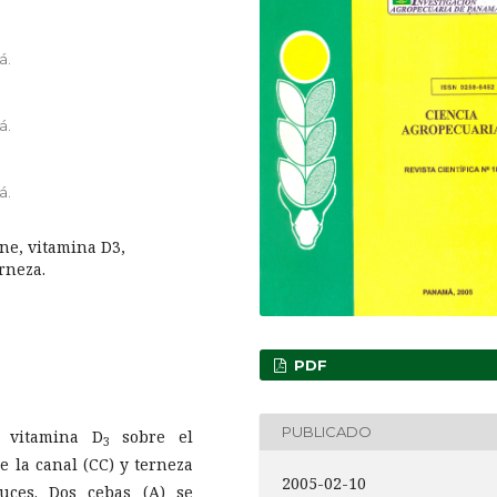
á.
á.
á.
ne, vitamina D3,
rneza.
PDF
PUBLICADO
a vitamina D
sobre el
3
e la canal (CC) y terneza
2005-02-10
ces. Dos cebas (A) se