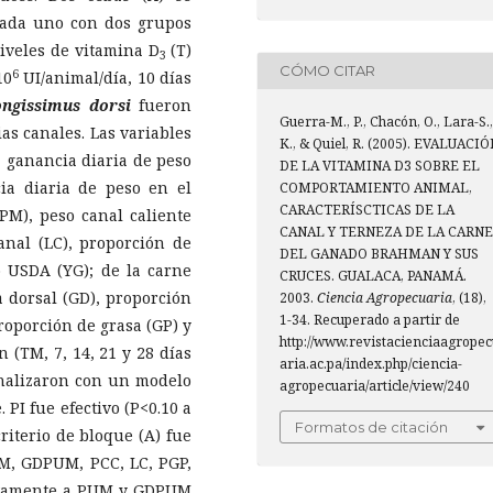
 cada uno con dos grupos
Niveles de vitamina D
(T)
3
CÓMO CITAR
6
10
UI/animal/día, 10 días
ongissimus dorsi
fueron
Guerra-M., P., Chacón, O., Lara-S.,
as canales. Las variables
K., & Quiel, R. (2005). EVALUACI
), ganancia diaria de peso
DE LA VITAMINA D3 SOBRE EL
ia diaria de peso en el
COMPORTAMIENTO ANIMAL,
CARACTERÍSCTICAS DE LA
M), peso canal caliente
CANAL Y TERNEZA DE LA CARNE
anal (LC), proporción de
DEL GANADO BRAHMAN Y SUS
 USDA (YG); de la carne
CRUCES. GUALACA, PANAMÁ.
a dorsal (GD), proporción
2003.
Ciencia Agropecuaria
, (18),
1-34. Recuperado a partir de
roporción de grasa (GP) y
http://www.revistacienciaagropec
(TM, 7, 14, 21 y 28 días
aria.ac.pa/index.php/ciencia-
analizaron con un modelo
agropecuaria/article/view/240
 PI fue efectivo (P<0.10 a
Formatos de citación
riterio de bloque (A) fue
PUM, GDPUM, PCC, LC, PGP,
tivamente a PUM y GDPUM