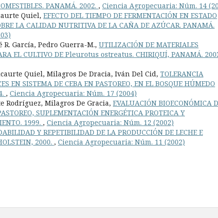
OMESTIBLES. PANAMÁ. 2002.
,
Ciencia Agropecuaria: Núm. 14 (2
caurte Quiel,
EFECTO DEL TIEMPO DE FERMENTACIÓN EN ESTADO
BRE LA CALIDAD NUTRITIVA DE LA CAÑA DE AZÚCAR. PANAMÁ.
003)
sé R. García, Pedro Guerra-M.,
UTILIZACIÓN DE MATERIALES
 EL CULTIVO DE Pleurotus ostreatus. CHIRIQUÍ, PANAMÁ. 200
caurte Quiel, Milagros De Dracia, Iván Del Cid,
TOLERANCIA
CES EN SISTEMA DE CEBA EN PASTOREO, EN EL BOSQUE HÚMEDO
4.
,
Ciencia Agropecuaria: Núm. 17 (2004)
te Rodríguez, Milagros De Gracia,
EVALUACIÓN BIOECONÓMICA 
PASTOREO, SUPLEMENTACIÓN ENERGÉTICA PROTEICA Y
ENTO. 1999.
,
Ciencia Agropecuaria: Núm. 12 (2002)
ABILIDAD Y REPETIBILIDAD DE LA PRODUCCIÓN DE LECHE E
OLSTEIN, 2000.
,
Ciencia Agropecuaria: Núm. 11 (2002)