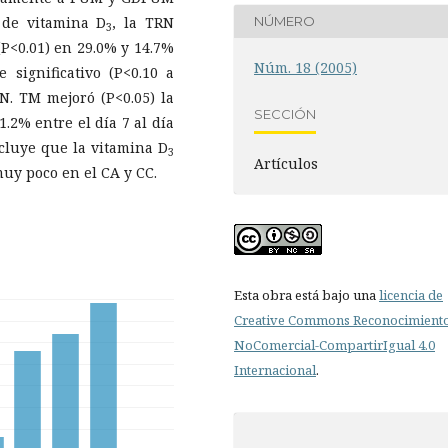
 de vitamina D
, la TRN
NÚMERO
3
(P<0.01) en 29.0% y 14.7%
Núm. 18 (2005)
significativo (P<0.10 a
N. TM mejoró (P<0.05) la
SECCIÓN
.2% entre el día 7 al día
oncluye que la vitamina D
3
Artículos
uy poco en el CA y CC.
Esta obra está bajo una
licencia de
Creative Commons Reconocimient
NoComercial-CompartirIgual 4.0
Internacional
.