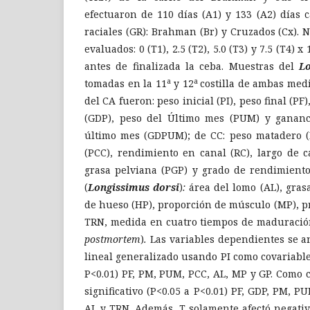
efectuaron de 110 días (A1) y 133 (A2) días
raciales (GR): Brahman (Br) y Cruzados (Cx). 
evaluados: 0 (T1), 2.5 (T2), 5.0 (T3) y 7.5 (T4) x 
antes de finalizada la ceba. Muestras del
L
a
a
tomadas en la 11
y 12
costilla de ambas medi
del CA fueron: peso inicial (PI), peso final (PF
(GDP), peso del Último mes (PUM) y gananc
último mes (GDPUM); de CC: peso matadero (P
(PCC), rendimiento en canal (RC), largo de c
grasa pelviana (PGP) y grado de rendimiento
(
Longissimus dorsi
)
:
área del lomo (AL), gras
de hueso (HP), proporción de músculo (MP), p
TRN, medida en cuatro tiempos de maduración 
postmortem
)
.
Las variables dependientes se 
lineal generalizado usando PI como covariable.
P<0.01) PF, PM, PUM, PCC, AL, MP y GP. Como c
significativo (P<0.05 a P<0.01) PF, GDP, PM, 
AL y TRN. Además, T solamente afectó nega