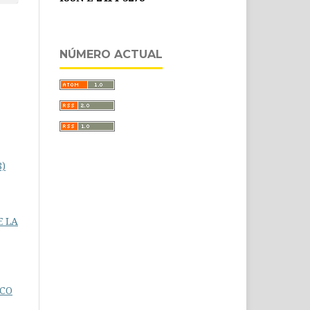
NÚMERO ACTUAL
8)
E LA
SCO