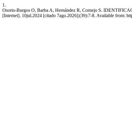
1.
Osorio-Burgos O, Barba A, Hernández R, Cornejo S. IDEN
[Internet]. 10jul.2024 [citado 7ago.2026];(39):7-8. Available from: h