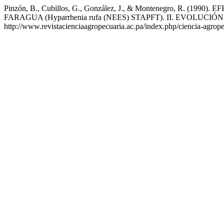
Pinzón, B., Cubillos, G., González, J., & Montenegro,
FARAGUA (Hyparrhenia rufa (NEES) STAPFT). II. EVOLU
http://www.revistacienciaagropecuaria.ac.pa/index.php/ciencia-agrope