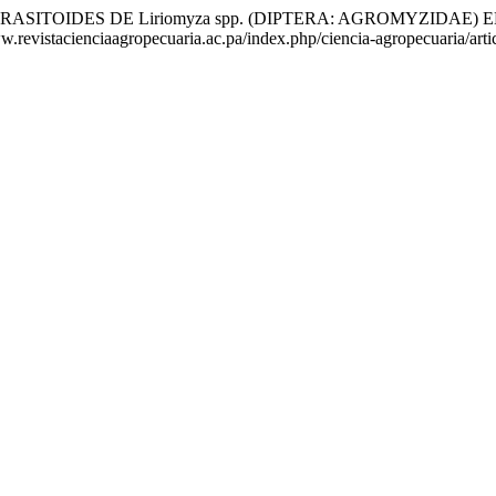
LOS PARASITOIDES DE Liriomyza spp. (DIPTERA: AGROMYZIDAE
ww.revistacienciaagropecuaria.ac.pa/index.php/ciencia-agropecuaria/art