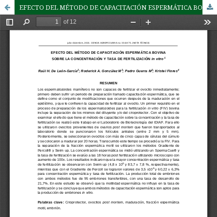
EFECTO DEL MÉTODO DE CAPACITACIÓN ESPERMÁTICA BOVINA SOBRE LA CONCENTRACIÓN Y TASA DE FERTILIZACIÓN in vitro